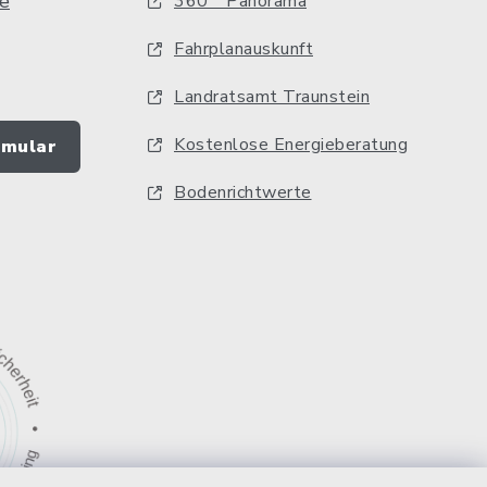
e
360 ° Panorama
Fahrplanauskunft
Landratsamt Traunstein
Kostenlose Energieberatung
rmular
Bodenrichtwerte