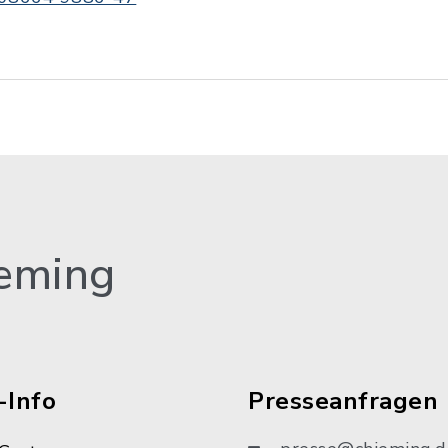
eming
-Info
Presseanfragen