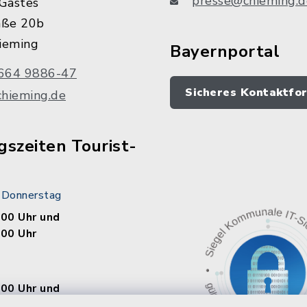
presse@chieming.d
Gastes
aße 20b
ieming
Bayernportal
664 9886-47
Sicheres Kontaktfo
chieming.de
szeiten Tourist-
 Donnerstag
.00 Uhr und
.00 Uhr
.00 Uhr und
.00 Uhr