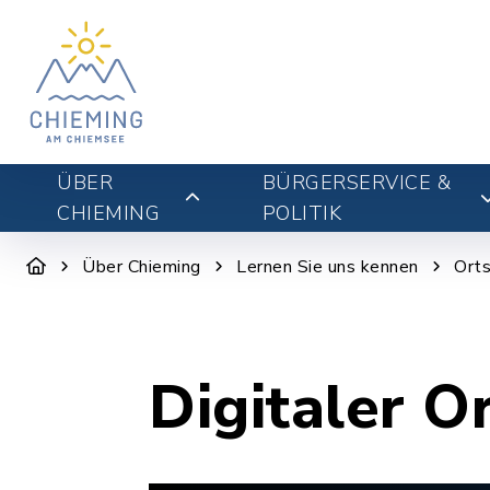
ÜBER
BÜRGERSERVICE &
CHIEMING
POLITIK
Über Chieming
Lernen Sie uns kennen
Orts
Digitaler O