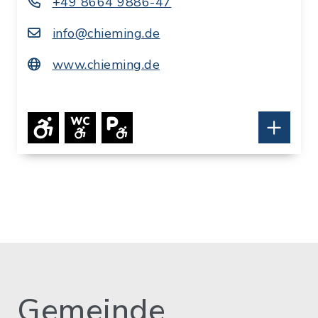
+49 8664 9886-47
info@chieming.de
www.chieming.de
Die Tourist-Info Chieming befindet sich im
Haus des Gastes in Chieming und
ermöglicht Ihnen
kostenlosen WLAN-
Internetzugang
per Hotspot für Ihr
Smartphone.
Gemeinde
Das Team der Tourist-Info unterstützt