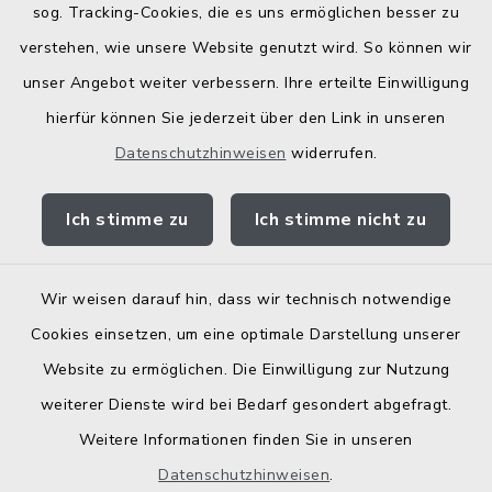
Bodenrichtwerte
sog. Tracking-Cookies, die es uns ermöglichen besser zu
verstehen, wie unsere Website genutzt wird. So können wir
unser Angebot weiter verbessern. Ihre erteilte Einwilligung
hierfür können Sie jederzeit über den Link in unseren
Datenschutzhinweisen
widerrufen.
Kontakt
Ich stimme zu
Ich stimme nicht zu
Barrierefreiheit
Datenschutz
Wir weisen darauf hin, dass wir technisch notwendige
Cookies einsetzen, um eine optimale Darstellung unserer
Elektronische Zugangseröffnung
Website zu ermöglichen. Die Einwilligung zur Nutzung
Impressum
weiterer Dienste wird bei Bedarf gesondert abgefragt.
Weitere Informationen finden Sie in unseren
Sitemap
Datenschutzhinweisen
.