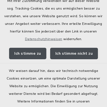
Mit Ihrer Zustimmung verwenden wir auf dieser Website
Bodenrichtwerte
sog. Tracking-Cookies, die es uns ermöglichen besser zu
verstehen, wie unsere Website genutzt wird. So können wir
unser Angebot weiter verbessern. Ihre erteilte Einwilligung
hierfür können Sie jederzeit über den Link in unseren
Datenschutzhinweisen
widerrufen.
Kontakt
Ich stimme zu
Ich stimme nicht zu
Barrierefreiheit
Datenschutz
Wir weisen darauf hin, dass wir technisch notwendige
Cookies einsetzen, um eine optimale Darstellung unserer
Elektronische Zugangseröffnung
Website zu ermöglichen. Die Einwilligung zur Nutzung
Impressum
weiterer Dienste wird bei Bedarf gesondert abgefragt.
Weitere Informationen finden Sie in unseren
Sitemap