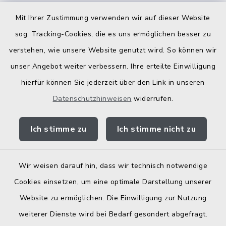
Kostenlose Energieberatung
Mit Ihrer Zustimmung verwenden wir auf dieser Website
Bodenrichtwerte
sog. Tracking-Cookies, die es uns ermöglichen besser zu
verstehen, wie unsere Website genutzt wird. So können wir
unser Angebot weiter verbessern. Ihre erteilte Einwilligung
hierfür können Sie jederzeit über den Link in unseren
Datenschutzhinweisen
widerrufen.
Kontakt
Ich stimme zu
Ich stimme nicht zu
Barrierefreiheit
Datenschutz
Wir weisen darauf hin, dass wir technisch notwendige
Cookies einsetzen, um eine optimale Darstellung unserer
Elektronische Zugangseröffnung
Website zu ermöglichen. Die Einwilligung zur Nutzung
Impressum
weiterer Dienste wird bei Bedarf gesondert abgefragt.