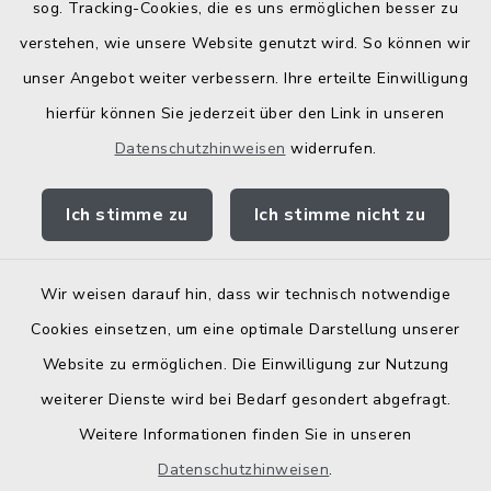
Bodenrichtwerte
sog. Tracking-Cookies, die es uns ermöglichen besser zu
verstehen, wie unsere Website genutzt wird. So können wir
unser Angebot weiter verbessern. Ihre erteilte Einwilligung
hierfür können Sie jederzeit über den Link in unseren
Datenschutzhinweisen
widerrufen.
Kontakt
Ich stimme zu
Ich stimme nicht zu
Barrierefreiheit
Datenschutz
Wir weisen darauf hin, dass wir technisch notwendige
Cookies einsetzen, um eine optimale Darstellung unserer
Elektronische Zugangseröffnung
Website zu ermöglichen. Die Einwilligung zur Nutzung
Impressum
weiterer Dienste wird bei Bedarf gesondert abgefragt.
Weitere Informationen finden Sie in unseren
Sitemap
Datenschutzhinweisen
.