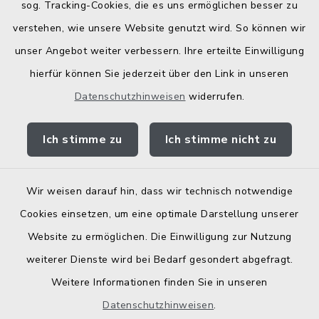
Bodenrichtwerte
sog. Tracking-Cookies, die es uns ermöglichen besser zu
verstehen, wie unsere Website genutzt wird. So können wir
unser Angebot weiter verbessern. Ihre erteilte Einwilligung
hierfür können Sie jederzeit über den Link in unseren
Datenschutzhinweisen
widerrufen.
Kontakt
Ich stimme zu
Ich stimme nicht zu
Barrierefreiheit
Datenschutz
Wir weisen darauf hin, dass wir technisch notwendige
Cookies einsetzen, um eine optimale Darstellung unserer
Elektronische Zugangseröffnung
Website zu ermöglichen. Die Einwilligung zur Nutzung
Impressum
weiterer Dienste wird bei Bedarf gesondert abgefragt.
Weitere Informationen finden Sie in unseren
Sitemap
Datenschutzhinweisen
.