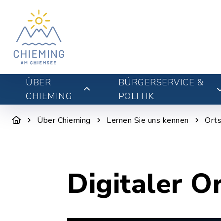
ÜBER
BÜRGERSERVICE &
CHIEMING
POLITIK
Über Chieming
Lernen Sie uns kennen
Orts
Digitaler O