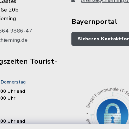
presse@chieming.d
Gastes
aße 20b
ieming
Bayernportal
664 9886-47
Sicheres Kontaktfo
chieming.de
szeiten Tourist-
 Donnerstag
.00 Uhr und
.00 Uhr
.00 Uhr und
.00 Uhr