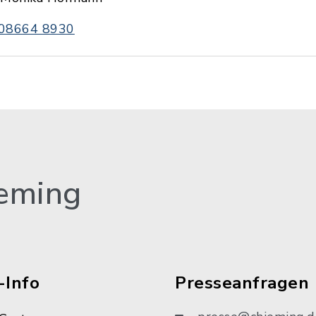
08664 8930
eming
-Info
Presseanfragen