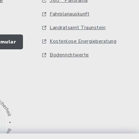
e
360 ° Panorama
Fahrplanauskunft
Landratsamt Traunstein
Kostenlose Energieberatung
rmular
Bodenrichtwerte