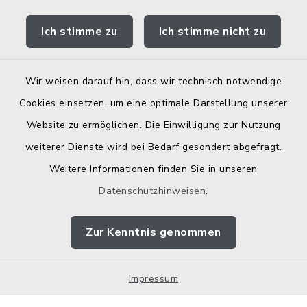
Bodenrichtwerte
Ich stimme zu
Ich stimme nicht zu
Wir weisen darauf hin, dass wir technisch notwendige
Kontakt
Cookies einsetzen, um eine optimale Darstellung unserer
Website zu ermöglichen. Die Einwilligung zur Nutzung
Barrierefreiheit
weiterer Dienste wird bei Bedarf gesondert abgefragt.
Weitere Informationen finden Sie in unseren
Datenschutz
Datenschutzhinweisen
.
Elektronische Zugangseröffnung
Zur Kenntnis genommen
Impressum
Impressum
Sitemap