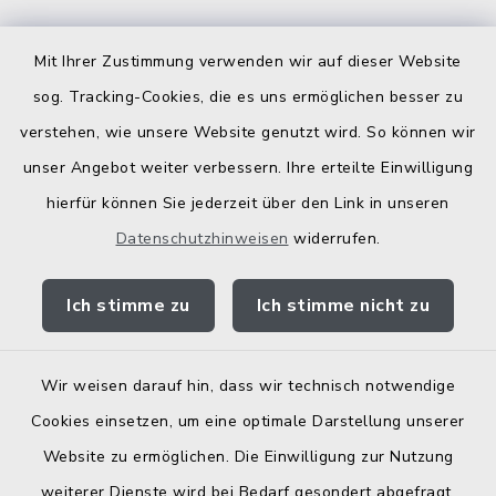
Kostenlose Energieberatung
Mit Ihrer Zustimmung verwenden wir auf dieser Website
Bodenrichtwerte
sog. Tracking-Cookies, die es uns ermöglichen besser zu
verstehen, wie unsere Website genutzt wird. So können wir
unser Angebot weiter verbessern. Ihre erteilte Einwilligung
hierfür können Sie jederzeit über den Link in unseren
Datenschutzhinweisen
widerrufen.
Kontakt
Ich stimme zu
Ich stimme nicht zu
Barrierefreiheit
Datenschutz
Wir weisen darauf hin, dass wir technisch notwendige
Cookies einsetzen, um eine optimale Darstellung unserer
Elektronische Zugangseröffnung
Website zu ermöglichen. Die Einwilligung zur Nutzung
Impressum
weiterer Dienste wird bei Bedarf gesondert abgefragt.