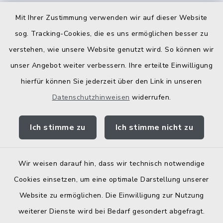
Kostenlose Energieberatung
Mit Ihrer Zustimmung verwenden wir auf dieser Website
Bodenrichtwerte
sog. Tracking-Cookies, die es uns ermöglichen besser zu
verstehen, wie unsere Website genutzt wird. So können wir
unser Angebot weiter verbessern. Ihre erteilte Einwilligung
hierfür können Sie jederzeit über den Link in unseren
Datenschutzhinweisen
widerrufen.
Kontakt
Ich stimme zu
Ich stimme nicht zu
Barrierefreiheit
Datenschutz
Wir weisen darauf hin, dass wir technisch notwendige
Cookies einsetzen, um eine optimale Darstellung unserer
Elektronische Zugangseröffnung
Website zu ermöglichen. Die Einwilligung zur Nutzung
Impressum
weiterer Dienste wird bei Bedarf gesondert abgefragt.