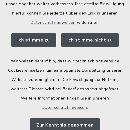
Landratsamt Traunstein
unser Angebot weiter verbessern. Ihre erteilte Einwilligung
hierfür können Sie jederzeit über den Link in unseren
Kostenlose Energieberatung
Datenschutzhinweisen
widerrufen.
Bodenrichtwerte
Ich stimme zu
Ich stimme nicht zu
Wir weisen darauf hin, dass wir technisch notwendige
Kontakt
Cookies einsetzen, um eine optimale Darstellung unserer
Website zu ermöglichen. Die Einwilligung zur Nutzung
Barrierefreiheit
weiterer Dienste wird bei Bedarf gesondert abgefragt.
Weitere Informationen finden Sie in unseren
Datenschutz
Datenschutzhinweisen
.
Elektronische Zugangseröffnung
Zur Kenntnis genommen