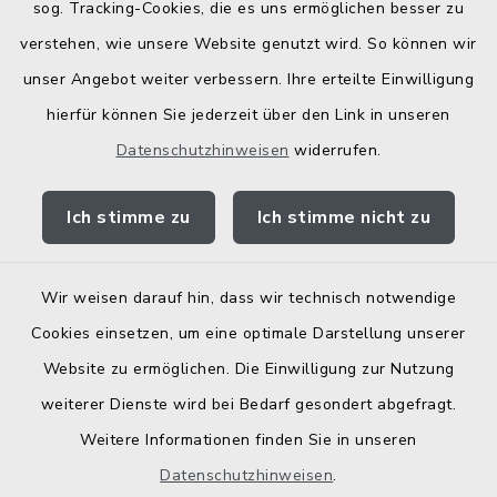
Bodenrichtwerte
sog. Tracking-Cookies, die es uns ermöglichen besser zu
verstehen, wie unsere Website genutzt wird. So können wir
unser Angebot weiter verbessern. Ihre erteilte Einwilligung
hierfür können Sie jederzeit über den Link in unseren
Datenschutzhinweisen
widerrufen.
Kontakt
Ich stimme zu
Ich stimme nicht zu
Barrierefreiheit
Datenschutz
Wir weisen darauf hin, dass wir technisch notwendige
Cookies einsetzen, um eine optimale Darstellung unserer
Elektronische Zugangseröffnung
Website zu ermöglichen. Die Einwilligung zur Nutzung
Impressum
weiterer Dienste wird bei Bedarf gesondert abgefragt.
Weitere Informationen finden Sie in unseren
Sitemap
Datenschutzhinweisen
.