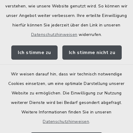
verstehen, wie unsere Website genutzt wird. So können wir
Landratsamt Traunstein
unser Angebot weiter verbessern. Ihre erteilte Einwilligung
hierfür können Sie jederzeit über den Link in unseren
Kostenlose Energieberatung
Datenschutzhinweisen
widerrufen.
Bodenrichtwerte
Ich stimme zu
Ich stimme nicht zu
Wir weisen darauf hin, dass wir technisch notwendige
Kontakt
Cookies einsetzen, um eine optimale Darstellung unserer
Website zu ermöglichen. Die Einwilligung zur Nutzung
Barrierefreiheit
weiterer Dienste wird bei Bedarf gesondert abgefragt.
Weitere Informationen finden Sie in unseren
Datenschutz
Datenschutzhinweisen
.
Elektronische Zugangseröffnung