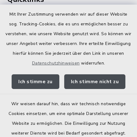
360 ° Panorama
Mit Ihrer Zustimmung verwenden wir auf dieser Website
sog. Tracking-Cookies, die es uns ermöglichen besser zu
Fahrplanauskunft
verstehen, wie unsere Website genutzt wird. So können wir
Landratsamt Traunstein
unser Angebot weiter verbessern. Ihre erteilte Einwilligung
hierfür können Sie jederzeit über den Link in unseren
Kostenlose Energieberatung
Datenschutzhinweisen
widerrufen.
Bodenrichtwerte
Ich stimme zu
Ich stimme nicht zu
Wir weisen darauf hin, dass wir technisch notwendige
Kontakt
Cookies einsetzen, um eine optimale Darstellung unserer
Website zu ermöglichen. Die Einwilligung zur Nutzung
Barrierefreiheit
weiterer Dienste wird bei Bedarf gesondert abgefragt.