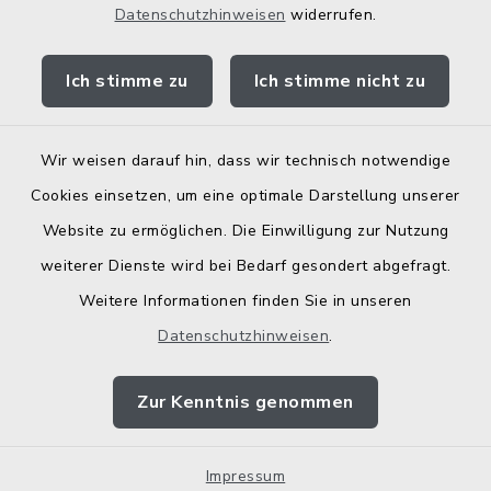
Datenschutzhinweisen
widerrufen.
Bodenrichtwerte
Ich stimme zu
Ich stimme nicht zu
Wir weisen darauf hin, dass wir technisch notwendige
Kontakt
Cookies einsetzen, um eine optimale Darstellung unserer
Website zu ermöglichen. Die Einwilligung zur Nutzung
Barrierefreiheit
weiterer Dienste wird bei Bedarf gesondert abgefragt.
Weitere Informationen finden Sie in unseren
Datenschutz
Datenschutzhinweisen
.
Elektronische Zugangseröffnung
Zur Kenntnis genommen
Impressum
Impressum
Sitemap