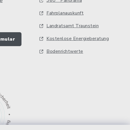
e
360 ° Panorama
Fahrplanauskunft
Landratsamt Traunstein
Kostenlose Energieberatung
rmular
Bodenrichtwerte