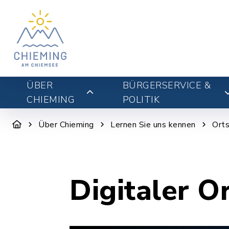
ÜBER
BÜRGERSERVICE &
CHIEMING
POLITIK
Über Chieming
Lernen Sie uns kennen
Orts
Digitaler O