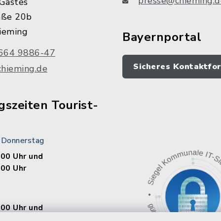
presse@chieming.d
Gastes
aße 20b
ieming
Bayernportal
664 9886-47
Sicheres Kontaktfo
chieming.de
szeiten Tourist-
 Donnerstag
.00 Uhr und
.00 Uhr
.00 Uhr und
.00 Uhr