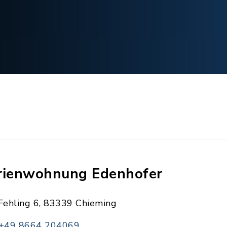
rienwohnung Edenhofer
Fehling 6, 83339 Chieming
+49 8664 204069