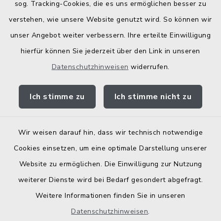
Bodenrichtwerte
sog. Tracking-Cookies, die es uns ermöglichen besser zu
verstehen, wie unsere Website genutzt wird. So können wir
unser Angebot weiter verbessern. Ihre erteilte Einwilligung
hierfür können Sie jederzeit über den Link in unseren
Datenschutzhinweisen
widerrufen.
Kontakt
Ich stimme zu
Ich stimme nicht zu
Barrierefreiheit
Datenschutz
Wir weisen darauf hin, dass wir technisch notwendige
Cookies einsetzen, um eine optimale Darstellung unserer
Elektronische Zugangseröffnung
Website zu ermöglichen. Die Einwilligung zur Nutzung
Impressum
weiterer Dienste wird bei Bedarf gesondert abgefragt.
Weitere Informationen finden Sie in unseren
Sitemap
Datenschutzhinweisen
.