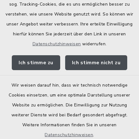
sog. Tracking-Cookies, die es uns ermöglichen besser zu
Fahrplanauskunft
verstehen, wie unsere Website genutzt wird. So können wir
Landratsamt Traunstein
unser Angebot weiter verbessern. Ihre erteilte Einwilligung
hierfür können Sie jederzeit über den Link in unseren
Kostenlose Energieberatung
Datenschutzhinweisen
widerrufen.
Bodenrichtwerte
Ich stimme zu
Ich stimme nicht zu
Wir weisen darauf hin, dass wir technisch notwendige
Kontakt
Cookies einsetzen, um eine optimale Darstellung unserer
Website zu ermöglichen. Die Einwilligung zur Nutzung
Barrierefreiheit
weiterer Dienste wird bei Bedarf gesondert abgefragt.
Weitere Informationen finden Sie in unseren
Datenschutz
Datenschutzhinweisen
.