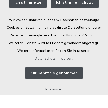
Ich stimme zu
Ich stimme nicht zu
Wir weisen darauf hin, dass wir technisch notwendige
Kontakt
Cookies einsetzen, um eine optimale Darstellung unserer
Website zu ermöglichen. Die Einwilligung zur Nutzung
Barrierefreiheit
weiterer Dienste wird bei Bedarf gesondert abgefragt.
Weitere Informationen finden Sie in unseren
Datenschutz
Datenschutzhinweisen
.
Elektronische Zugangseröffnung
Zur Kenntnis genommen
Impressum
Sitemap
Impressum
Cookie-Einstellungen