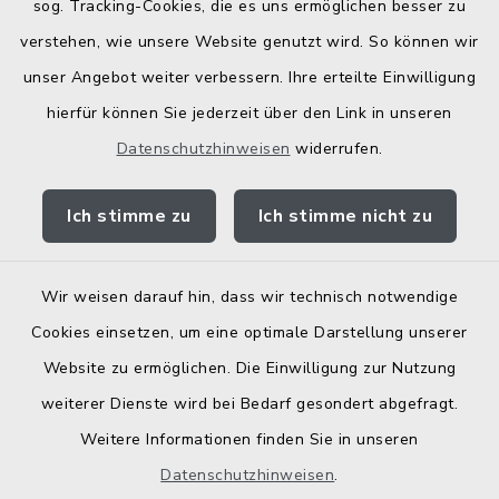
Bodenrichtwerte
sog. Tracking-Cookies, die es uns ermöglichen besser zu
verstehen, wie unsere Website genutzt wird. So können wir
unser Angebot weiter verbessern. Ihre erteilte Einwilligung
hierfür können Sie jederzeit über den Link in unseren
Datenschutzhinweisen
widerrufen.
Kontakt
Ich stimme zu
Ich stimme nicht zu
Barrierefreiheit
Datenschutz
Wir weisen darauf hin, dass wir technisch notwendige
Cookies einsetzen, um eine optimale Darstellung unserer
Elektronische Zugangseröffnung
Website zu ermöglichen. Die Einwilligung zur Nutzung
Impressum
weiterer Dienste wird bei Bedarf gesondert abgefragt.
Weitere Informationen finden Sie in unseren
Sitemap
Datenschutzhinweisen
.