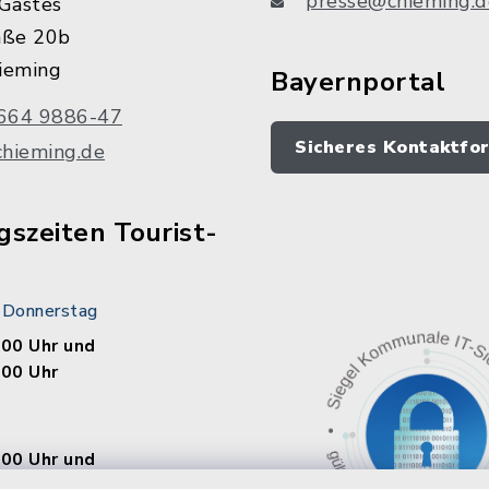
presse@chieming.d
Gastes
aße 20b
ieming
Bayernportal
664 9886-47
Sicheres Kontaktfo
chieming.de
szeiten Tourist-
 Donnerstag
.00 Uhr und
.00 Uhr
.00 Uhr und
.00 Uhr