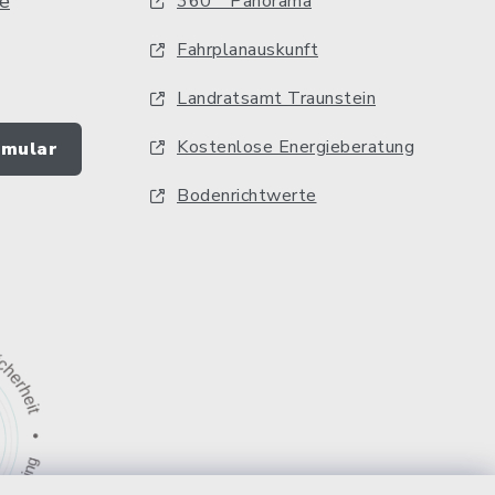
e
360 ° Panorama
Fahrplanauskunft
Landratsamt Traunstein
Kostenlose Energieberatung
rmular
Bodenrichtwerte