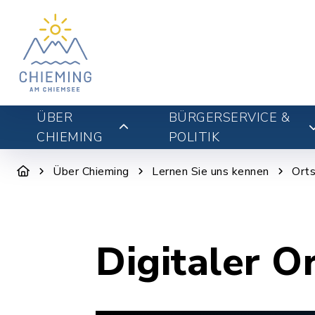
ÜBER
BÜRGERSERVICE &
CHIEMING
POLITIK
Über Chieming
Lernen Sie uns kennen
Orts
Digitaler O