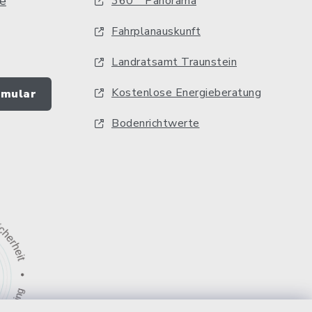
e
360 ° Panorama
Fahrplanauskunft
Landratsamt Traunstein
Kostenlose Energieberatung
rmular
Bodenrichtwerte