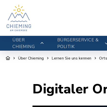
ÜBER
BÜRGERSERVICE &
CHIEMING
POLITIK
Über Chieming
Lernen Sie uns kennen
Orts
Digitaler O