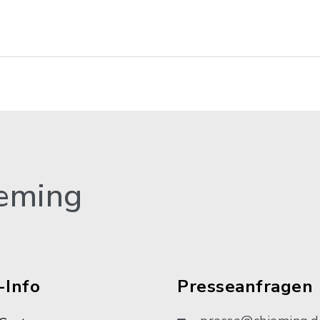
eming
-Info
Presseanfragen