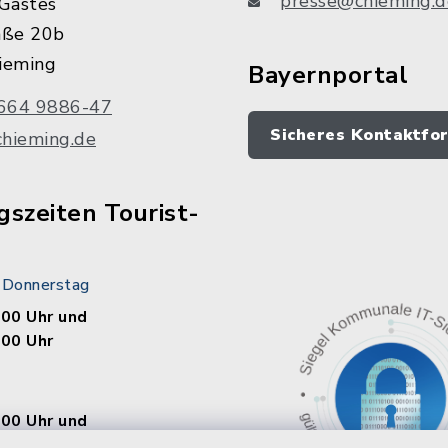
presse@chieming.d
Gastes
aße 20b
ieming
Bayernportal
664 9886-47
Sicheres Kontaktfo
chieming.de
szeiten Tourist-
 Donnerstag
.00 Uhr und
.00 Uhr
.00 Uhr und
.00 Uhr