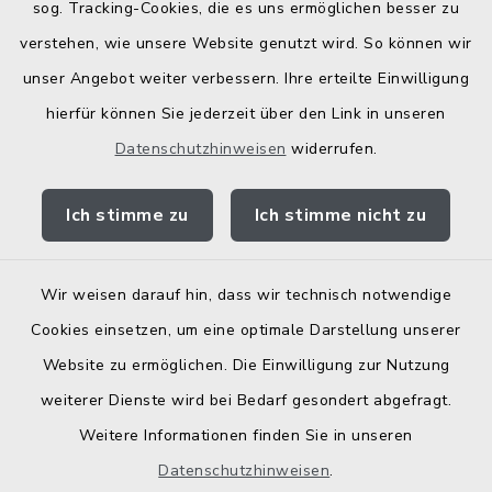
Bodenrichtwerte
sog. Tracking-Cookies, die es uns ermöglichen besser zu
verstehen, wie unsere Website genutzt wird. So können wir
unser Angebot weiter verbessern. Ihre erteilte Einwilligung
hierfür können Sie jederzeit über den Link in unseren
Datenschutzhinweisen
widerrufen.
Kontakt
Ich stimme zu
Ich stimme nicht zu
Barrierefreiheit
Datenschutz
Wir weisen darauf hin, dass wir technisch notwendige
Cookies einsetzen, um eine optimale Darstellung unserer
Elektronische Zugangseröffnung
Website zu ermöglichen. Die Einwilligung zur Nutzung
Impressum
weiterer Dienste wird bei Bedarf gesondert abgefragt.
Weitere Informationen finden Sie in unseren
Sitemap
Datenschutzhinweisen
.