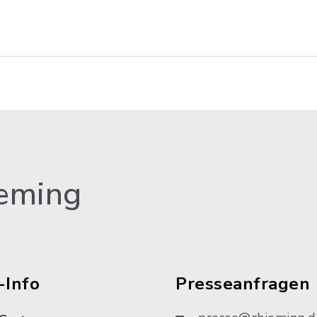
eming
-Info
Presseanfragen