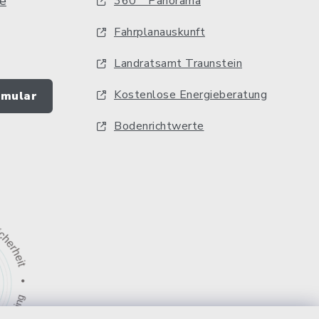
e
360 ° Panorama
Fahrplanauskunft
Landratsamt Traunstein
Kostenlose Energieberatung
rmular
Bodenrichtwerte