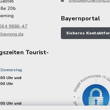
presse@chieming.d
Gastes
aße 20b
ieming
Bayernportal
664 9886-47
Sicheres Kontaktfo
chieming.de
szeiten Tourist-
 Donnerstag
.00 Uhr und
.00 Uhr
.00 Uhr und
.00 Uhr