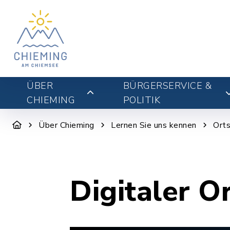
ÜBER
BÜRGERSERVICE &
CHIEMING
POLITIK
Über Chieming
Lernen Sie uns kennen
Orts
Digitaler O