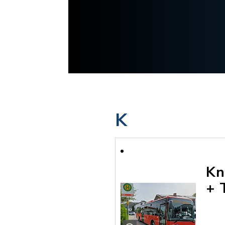
K
Kn
+ 