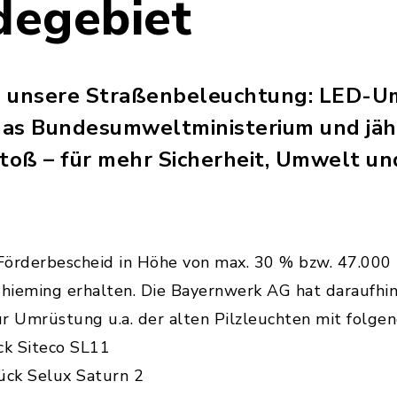
egebiet
n unsere Straßenbeleuchtung: LED-U
as Bundesumweltministerium und jährl
oß – für mehr Sicherheit, Umwelt un
Förderbescheid in Höhe von max. 30 % bzw. 47.000
hieming erhalten. Die Bayernwerk AG hat daraufhi
r Umrüstung u.a. der alten Pilzleuchten mit folge
ck Siteco SL11
ück Selux Saturn 2