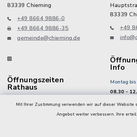
83339 Chieming
Hauptstr
83339 Ch
+49 8664 9886-0
+49 8
+49 8664 9886-35
info@
gemeinde@chieming.de
instagram
Öffnung
Info
Öffnungszeiten
Montag bis
Rathaus
08.30 - 12
13.00 - 17
Montag bis Freitag:
Mit Ihrer Zustimmung verwenden wir auf dieser Website s
8.00 - 12.00 Uhr
Freitag
Angebot weiter verbessern. Ihre erteil
08.30 - 12
Montag zusätzlich:
13.00 - 17
13.00 - 16.30 Uhr