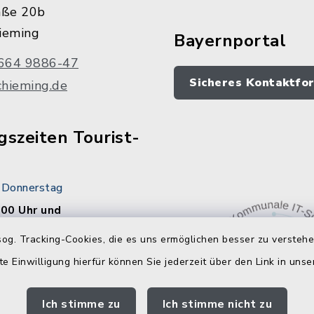
aße 20b
ieming
Bayernportal
664 9886-47
Sicheres Kontaktfo
chieming.de
szeiten Tourist-
 Donnerstag
.00 Uhr und
.00 Uhr
og. Tracking-Cookies, die es uns ermöglichen besser zu versteh
te Einwilligung hierfür können Sie jederzeit über den Link in uns
.00 Uhr und
.00 Uhr
Ich stimme zu
Ich stimme nicht zu