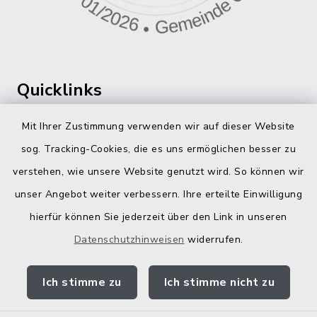
Quicklinks
360 ° Panorama
Mit Ihrer Zustimmung verwenden wir auf dieser Website
sog. Tracking-Cookies, die es uns ermöglichen besser zu
Fahrplanauskunft
verstehen, wie unsere Website genutzt wird. So können wir
Landratsamt Traunstein
unser Angebot weiter verbessern. Ihre erteilte Einwilligung
Kostenlose Energieberatung
hierfür können Sie jederzeit über den Link in unseren
Datenschutzhinweisen
widerrufen.
Bodenrichtwerte
Ich stimme zu
Ich stimme nicht zu