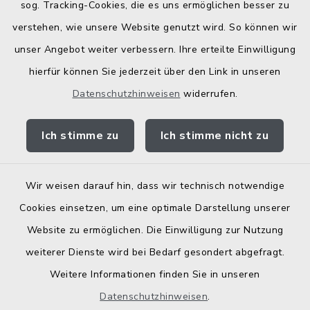
Bodenrichtwerte
sog. Tracking-Cookies, die es uns ermöglichen besser zu
verstehen, wie unsere Website genutzt wird. So können wir
unser Angebot weiter verbessern. Ihre erteilte Einwilligung
hierfür können Sie jederzeit über den Link in unseren
Datenschutzhinweisen
widerrufen.
Kontakt
Ich stimme zu
Ich stimme nicht zu
Barrierefreiheit
Datenschutz
Wir weisen darauf hin, dass wir technisch notwendige
Cookies einsetzen, um eine optimale Darstellung unserer
Elektronische Zugangseröffnung
Website zu ermöglichen. Die Einwilligung zur Nutzung
Impressum
weiterer Dienste wird bei Bedarf gesondert abgefragt.
Weitere Informationen finden Sie in unseren
Sitemap
Datenschutzhinweisen
.