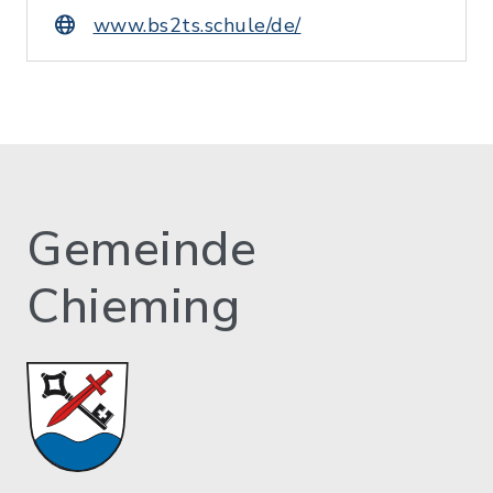
www.bs2ts.schule/de/
Gemeinde
Chieming