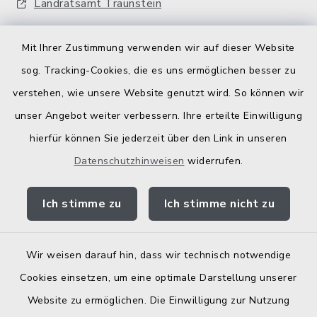
Landratsamt Traunstein
Kostenlose Energieberatung
Mit Ihrer Zustimmung verwenden wir auf dieser Website
Bodenrichtwerte
sog. Tracking-Cookies, die es uns ermöglichen besser zu
verstehen, wie unsere Website genutzt wird. So können wir
unser Angebot weiter verbessern. Ihre erteilte Einwilligung
hierfür können Sie jederzeit über den Link in unseren
Datenschutzhinweisen
widerrufen.
Kontakt
Ich stimme zu
Ich stimme nicht zu
Barrierefreiheit
Datenschutz
Wir weisen darauf hin, dass wir technisch notwendige
Cookies einsetzen, um eine optimale Darstellung unserer
Elektronische Zugangseröffnung
Website zu ermöglichen. Die Einwilligung zur Nutzung