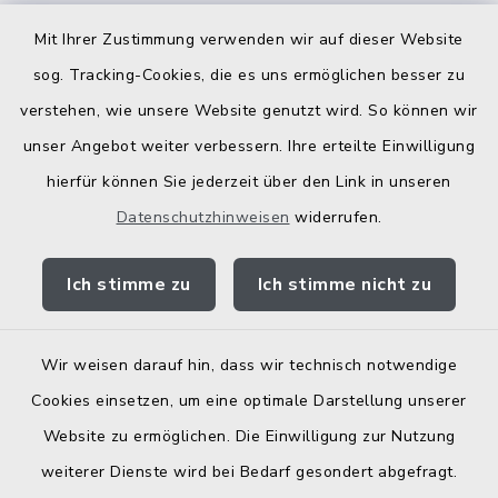
Kostenlose Energieberatung
Mit Ihrer Zustimmung verwenden wir auf dieser Website
Bodenrichtwerte
sog. Tracking-Cookies, die es uns ermöglichen besser zu
verstehen, wie unsere Website genutzt wird. So können wir
unser Angebot weiter verbessern. Ihre erteilte Einwilligung
hierfür können Sie jederzeit über den Link in unseren
Datenschutzhinweisen
widerrufen.
Kontakt
Ich stimme zu
Ich stimme nicht zu
Barrierefreiheit
Datenschutz
Wir weisen darauf hin, dass wir technisch notwendige
Cookies einsetzen, um eine optimale Darstellung unserer
Elektronische Zugangseröffnung
Website zu ermöglichen. Die Einwilligung zur Nutzung
Impressum
weiterer Dienste wird bei Bedarf gesondert abgefragt.