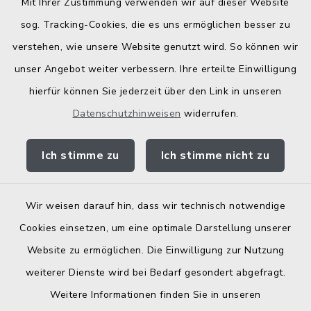
Mit Ihrer Zustimmung verwenden wir auf dieser Website
Bodenrichtwerte
sog. Tracking-Cookies, die es uns ermöglichen besser zu
verstehen, wie unsere Website genutzt wird. So können wir
unser Angebot weiter verbessern. Ihre erteilte Einwilligung
hierfür können Sie jederzeit über den Link in unseren
Datenschutzhinweisen
widerrufen.
Kontakt
Ich stimme zu
Ich stimme nicht zu
Barrierefreiheit
Datenschutz
Wir weisen darauf hin, dass wir technisch notwendige
Cookies einsetzen, um eine optimale Darstellung unserer
Elektronische Zugangseröffnung
Website zu ermöglichen. Die Einwilligung zur Nutzung
Impressum
weiterer Dienste wird bei Bedarf gesondert abgefragt.
Weitere Informationen finden Sie in unseren
Sitemap