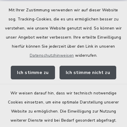
Kostenlose Energieberatung
Mit Ihrer Zustimmung verwenden wir auf dieser Website
Bodenrichtwerte
sog. Tracking-Cookies, die es uns ermöglichen besser zu
verstehen, wie unsere Website genutzt wird. So können wir
unser Angebot weiter verbessern. Ihre erteilte Einwilligung
hierfür können Sie jederzeit über den Link in unseren
Datenschutzhinweisen
widerrufen.
Kontakt
Ich stimme zu
Ich stimme nicht zu
Barrierefreiheit
Datenschutz
Wir weisen darauf hin, dass wir technisch notwendige
Cookies einsetzen, um eine optimale Darstellung unserer
Elektronische Zugangseröffnung
Website zu ermöglichen. Die Einwilligung zur Nutzung
Impressum
weiterer Dienste wird bei Bedarf gesondert abgefragt.