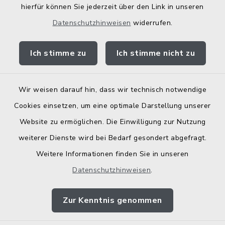
hierfür können Sie jederzeit über den Link in unseren
Kostenlose Energieberatung
Datenschutzhinweisen
widerrufen.
Bodenrichtwerte
Ich stimme zu
Ich stimme nicht zu
Wir weisen darauf hin, dass wir technisch notwendige
Kontakt
Cookies einsetzen, um eine optimale Darstellung unserer
Website zu ermöglichen. Die Einwilligung zur Nutzung
Barrierefreiheit
weiterer Dienste wird bei Bedarf gesondert abgefragt.
Weitere Informationen finden Sie in unseren
Datenschutz
Datenschutzhinweisen
.
Elektronische Zugangseröffnung
Zur Kenntnis genommen
Impressum