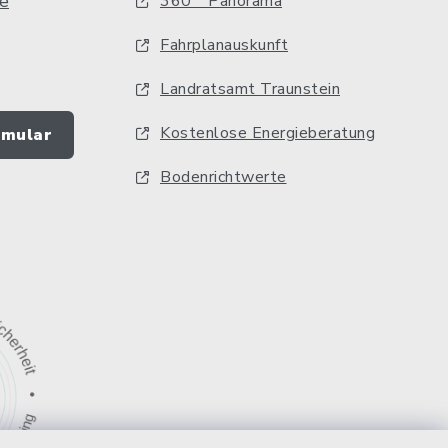
e
360 ° Panorama
Fahrplanauskunft
Landratsamt Traunstein
Kostenlose Energieberatung
rmular
Bodenrichtwerte