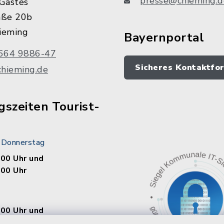
presse@chieming.d
Gastes
aße 20b
ieming
Bayernportal
664 9886-47
Sicheres Kontaktfo
chieming.de
szeiten Tourist-
 Donnerstag
.00 Uhr und
.00 Uhr
.00 Uhr und
.00 Uhr