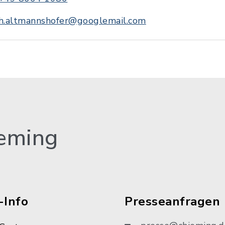
h.altmannshofer@googlemail.com
eming
-Info
Presseanfragen