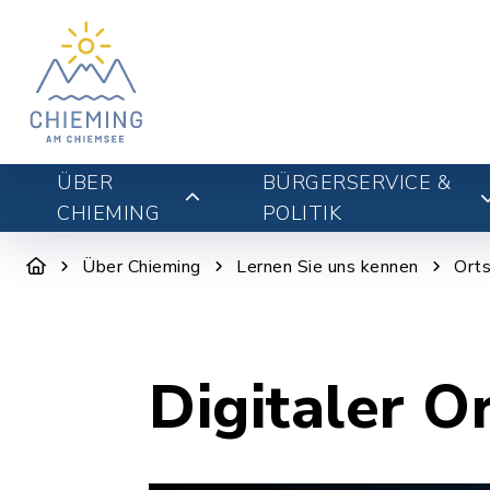
ÜBER
BÜRGERSERVICE &
CHIEMING
POLITIK
Über Chieming
Lernen Sie uns kennen
Orts
Digitaler O