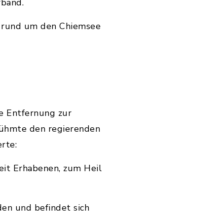
rband.
it rund um den Chiemsee
e Entfernung zur
 rühmte den regierenden
erte:
it Erhabenen, zum Heil
en und befindet sich