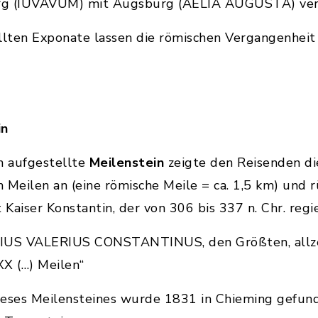
burg (IUVAVUM) mit Augsburg (AELIA AUGUSTA) ve
ellten Exponate lassen die römischen Vergangenhe
in
n aufgestellte
Meilenstein
zeigte den Reisenden di
 Meilen an (eine römische Meile = ca. 1,5 km) und
t Kaiser Konstantin, der von 306 bis 337 n. Chr. regi
VIUS VALERIUS CONSTANTINUS, den Größten, allze
XX (…) Meilen“
ieses Meilensteines wurde 1831 in Chieming gefund