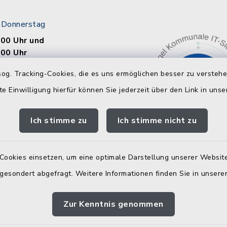
 Donnerstag
.00 Uhr und
.00 Uhr
og. Tracking-Cookies, die es uns ermöglichen besser zu versteh
te Einwilligung hierfür können Sie jederzeit über den Link in uns
.00 Uhr und
.00 Uhr
Ich stimme zu
Ich stimme nicht zu
.00 Uhr
Cookies einsetzen, um eine optimale Darstellung unserer Website
eiertag
 gesondert abgefragt. Weitere Informationen finden Sie in unser
en
Zur Kenntnis genommen