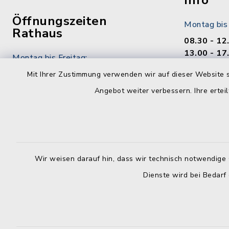
Info
Öffnungszeiten
Montag bis
Rathaus
08.30 - 12
13.00 - 17
Montag bis Freitag:
8.00 - 12.00 Uhr
Mit Ihrer Zustimmung verwenden wir auf dieser Website s
Freitag
Angebot weiter verbessern. Ihre erteil
08.30 - 12
Montag zusätzlich:
13.00 - 17
13.00 - 16.30 Uhr
Samstag
Donnerstag zusätzlich:
09.00 - 12
13.00 - 17.30 Uhr
Wir weisen darauf hin, dass wir technisch notwendige 
Sonn- und F
Dienste wird bei Bedarf
geschloss