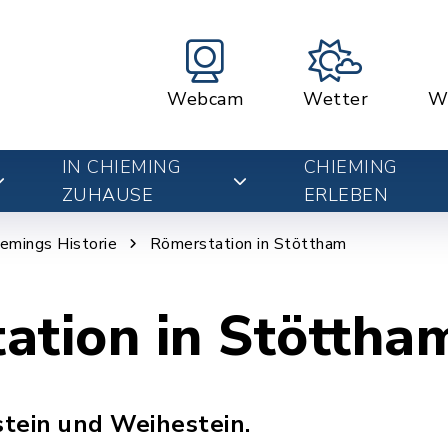
Webcam
Wetter
W
IN CHIEMING
CHIEMING
ZUHAUSE
ERLEBEN
iemings Historie
Römerstation in Stöttham
ation in Stöttha
tein und Weihestein.