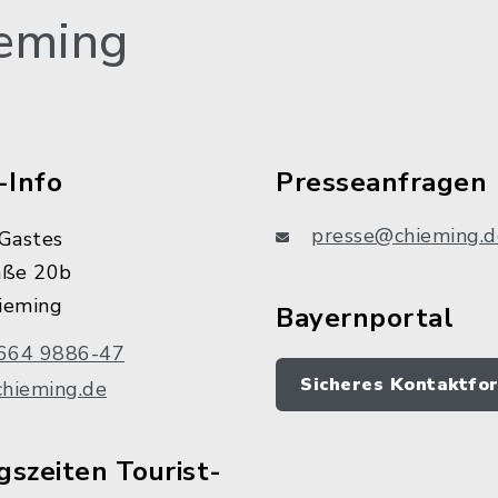
eming
-Info
Presseanfragen
presse@chieming.d
Gastes
aße 20b
ieming
Bayernportal
664 9886-47
Sicheres Kontaktfo
chieming.de
szeiten Tourist-