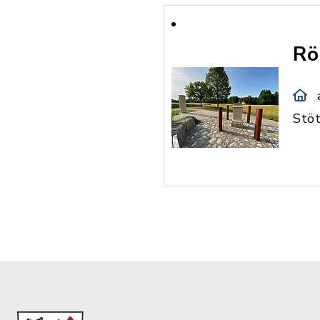
Rö
Stö