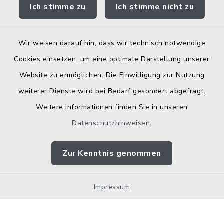
Ich stimme zu
Ich stimme nicht zu
Wir weisen darauf hin, dass wir technisch notwendige
Kontakt
Cookies einsetzen, um eine optimale Darstellung unserer
Website zu ermöglichen. Die Einwilligung zur Nutzung
Barrierefreiheit
weiterer Dienste wird bei Bedarf gesondert abgefragt.
Weitere Informationen finden Sie in unseren
Datenschutz
Datenschutzhinweisen
.
Elektronische Zugangseröffnung
Zur Kenntnis genommen
Impressum
Sitemap
Impressum
Cookie-Einstellungen