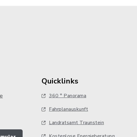
Quicklinks
e
360 ° Panorama
Fahrplanauskunft
Landratsamt Traunstein
Kostenlose Energieberatung
rmular