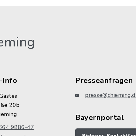
eming
-Info
Presseanfragen
presse@chieming.d
Gastes
aße 20b
ieming
Bayernportal
664 9886-47
Sicheres Kontaktfo