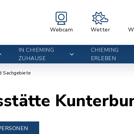
Webcam
Wetter
W
IN CHIEMING
CHIEMING
ZUHAUSE
ERLEBEN
d Sachgebiete
sstätte Kunterbu
PERSONEN