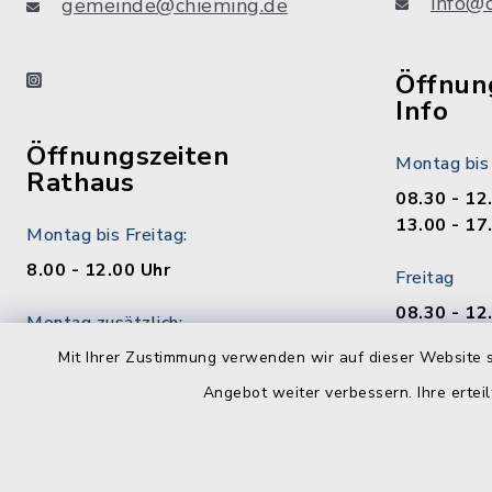
info@
gemeinde@chieming.de
instagram
Öffnung
Info
Öffnungszeiten
Montag bis
Rathaus
08.30 - 12
13.00 - 17
Montag bis Freitag:
8.00 - 12.00 Uhr
Freitag
08.30 - 12
Montag zusätzlich:
13.00 - 17
13.00 - 16.30 Uhr
Mit Ihrer Zustimmung verwenden wir auf dieser Website s
Samstag
Angebot weiter verbessern. Ihre erteil
Donnerstag zusätzlich:
09.00 - 12
13.00 - 17.30 Uhr
Sonn- und F