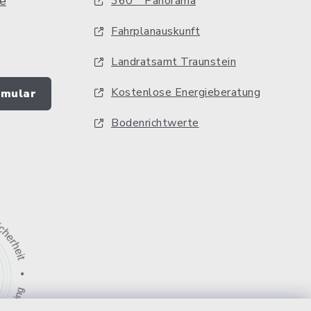
e
360 ° Panorama
Fahrplanauskunft
Landratsamt Traunstein
Kostenlose Energieberatung
rmular
Bodenrichtwerte