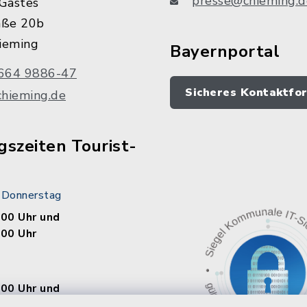
presse@chieming.d
Gastes
aße 20b
ieming
Bayernportal
664 9886-47
Sicheres Kontaktfo
chieming.de
szeiten Tourist-
 Donnerstag
.00 Uhr und
.00 Uhr
.00 Uhr und
.00 Uhr