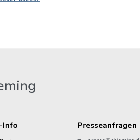
eming
-Info
Presseanfragen