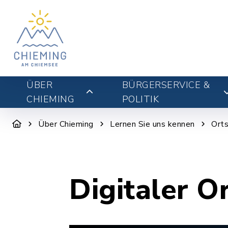
ÜBER
BÜRGERSERVICE &
CHIEMING
POLITIK
Über Chieming
Lernen Sie uns kennen
Orts
Digitaler O