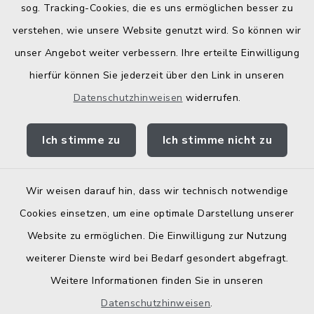
Bodenrichtwerte
sog. Tracking-Cookies, die es uns ermöglichen besser zu
verstehen, wie unsere Website genutzt wird. So können wir
unser Angebot weiter verbessern. Ihre erteilte Einwilligung
hierfür können Sie jederzeit über den Link in unseren
Datenschutzhinweisen
widerrufen.
Kontakt
Ich stimme zu
Ich stimme nicht zu
Barrierefreiheit
Datenschutz
Wir weisen darauf hin, dass wir technisch notwendige
Cookies einsetzen, um eine optimale Darstellung unserer
Elektronische Zugangseröffnung
Website zu ermöglichen. Die Einwilligung zur Nutzung
Impressum
weiterer Dienste wird bei Bedarf gesondert abgefragt.
Weitere Informationen finden Sie in unseren
Sitemap
Datenschutzhinweisen
.