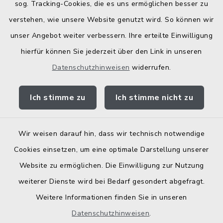
Bodenrichtwerte
sog. Tracking-Cookies, die es uns ermöglichen besser zu
verstehen, wie unsere Website genutzt wird. So können wir
unser Angebot weiter verbessern. Ihre erteilte Einwilligung
hierfür können Sie jederzeit über den Link in unseren
Datenschutzhinweisen
widerrufen.
Kontakt
Ich stimme zu
Ich stimme nicht zu
Barrierefreiheit
Datenschutz
Wir weisen darauf hin, dass wir technisch notwendige
Cookies einsetzen, um eine optimale Darstellung unserer
Elektronische Zugangseröffnung
Website zu ermöglichen. Die Einwilligung zur Nutzung
Impressum
weiterer Dienste wird bei Bedarf gesondert abgefragt.
Weitere Informationen finden Sie in unseren
Sitemap
Datenschutzhinweisen
.