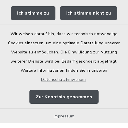
Bodenrichtwerte
Ich stimme zu
Ich stimme nicht zu
Wir weisen darauf hin, dass wir technisch notwendige
Kontakt
Cookies einsetzen, um eine optimale Darstellung unserer
Website zu ermöglichen. Die Einwilligung zur Nutzung
Barrierefreiheit
weiterer Dienste wird bei Bedarf gesondert abgefragt.
Weitere Informationen finden Sie in unseren
Datenschutz
Datenschutzhinweisen
.
Elektronische Zugangseröffnung
Zur Kenntnis genommen
Impressum
Impressum
Sitemap