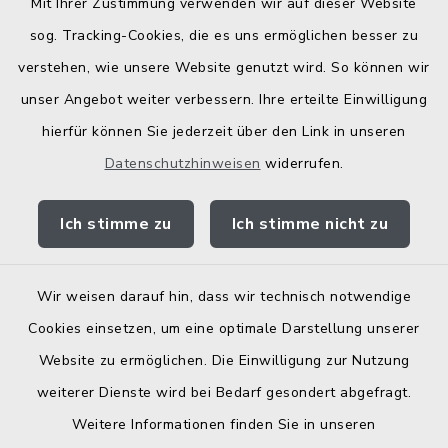
Mit Ihrer Zustimmung verwenden wir auf dieser Website
Bodenrichtwerte
sog. Tracking-Cookies, die es uns ermöglichen besser zu
verstehen, wie unsere Website genutzt wird. So können wir
unser Angebot weiter verbessern. Ihre erteilte Einwilligung
hierfür können Sie jederzeit über den Link in unseren
Datenschutzhinweisen
widerrufen.
Kontakt
Ich stimme zu
Ich stimme nicht zu
Barrierefreiheit
Datenschutz
Wir weisen darauf hin, dass wir technisch notwendige
Cookies einsetzen, um eine optimale Darstellung unserer
Elektronische Zugangseröffnung
Website zu ermöglichen. Die Einwilligung zur Nutzung
Impressum
weiterer Dienste wird bei Bedarf gesondert abgefragt.
Weitere Informationen finden Sie in unseren
Sitemap