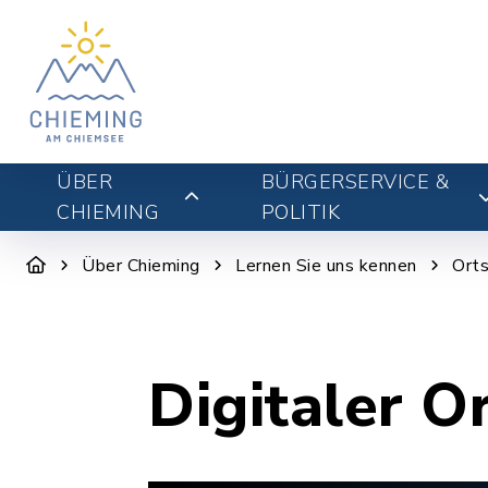
ÜBER
BÜRGERSERVICE &
CHIEMING
POLITIK
Über Chieming
Lernen Sie uns kennen
Orts
Digitaler O