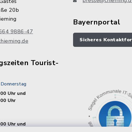
presse@chieming.d
Gastes
aße 20b
ieming
Bayernportal
664 9886-47
Sicheres Kontaktfo
chieming.de
szeiten Tourist-
 Donnerstag
.00 Uhr und
.00 Uhr
.00 Uhr und
.00 Uhr