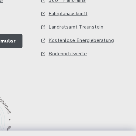
e
360 ° Panorama
Fahrplanauskunft
Landratsamt Traunstein
Kostenlose Energieberatung
rmular
Bodenrichtwerte