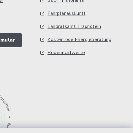
e
360 ° Panorama
Fahrplanauskunft
Landratsamt Traunstein
Kostenlose Energieberatung
rmular
Bodenrichtwerte