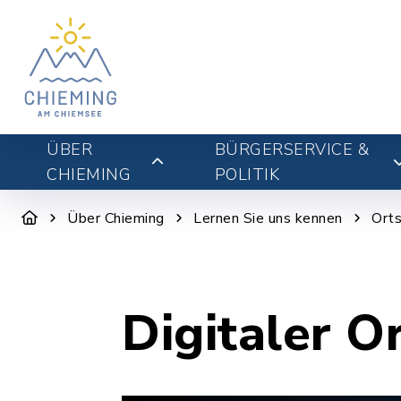
ÜBER
BÜRGERSERVICE &
CHIEMING
POLITIK
Über Chieming
Lernen Sie uns kennen
Orts
Digitaler O