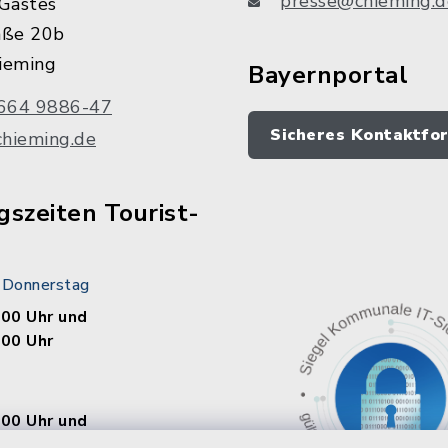
presse@chieming.d
Gastes
aße 20b
ieming
Bayernportal
664 9886-47
Sicheres Kontaktfo
chieming.de
szeiten Tourist-
 Donnerstag
.00 Uhr und
.00 Uhr
.00 Uhr und
.00 Uhr