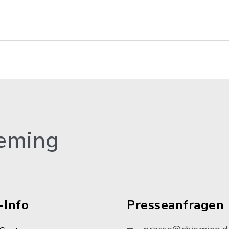
eming
-Info
Presseanfragen