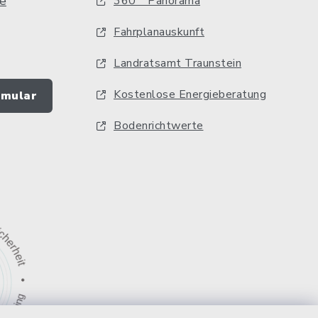
e
360 ° Panorama
Fahrplanauskunft
Landratsamt Traunstein
Kostenlose Energieberatung
rmular
Bodenrichtwerte