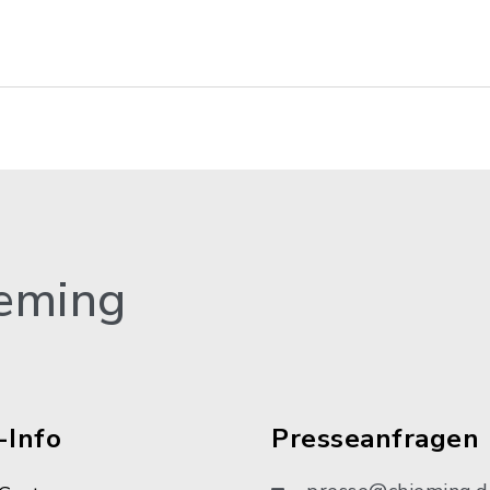
eming
-Info
Presseanfragen