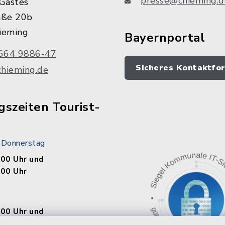
presse@chieming.d
Gastes
aße 20b
ieming
Bayernportal
664 9886-47
Sicheres Kontaktfo
chieming.de
szeiten Tourist-
 Donnerstag
.00 Uhr und
.00 Uhr
.00 Uhr und
.00 Uhr