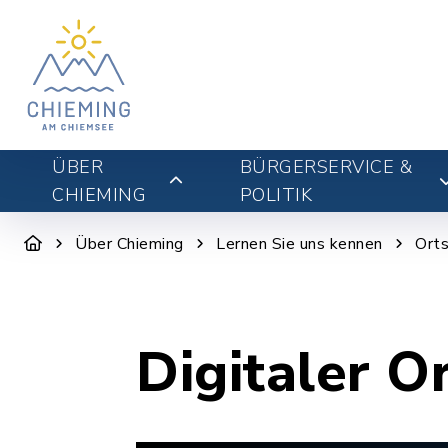
ÜBER
BÜRGERSERVICE &
CHIEMING
POLITIK
Über Chieming
Lernen Sie uns kennen
Orts
Digitaler O