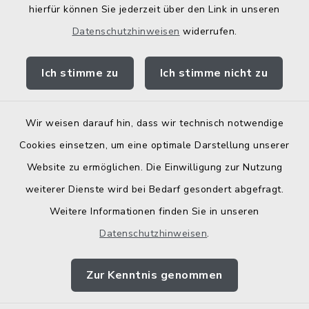
hierfür können Sie jederzeit über den Link in unseren
Kostenlose Energieberatung
Datenschutzhinweisen
widerrufen.
Bodenrichtwerte
Ich stimme zu
Ich stimme nicht zu
Wir weisen darauf hin, dass wir technisch notwendige
Kontakt
Cookies einsetzen, um eine optimale Darstellung unserer
Website zu ermöglichen. Die Einwilligung zur Nutzung
Barrierefreiheit
weiterer Dienste wird bei Bedarf gesondert abgefragt.
Weitere Informationen finden Sie in unseren
Datenschutz
Datenschutzhinweisen
.
Elektronische Zugangseröffnung
Zur Kenntnis genommen
Impressum