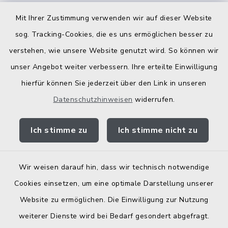
Kostenlose Energieberatung
Mit Ihrer Zustimmung verwenden wir auf dieser Website
Bodenrichtwerte
sog. Tracking-Cookies, die es uns ermöglichen besser zu
verstehen, wie unsere Website genutzt wird. So können wir
unser Angebot weiter verbessern. Ihre erteilte Einwilligung
hierfür können Sie jederzeit über den Link in unseren
Datenschutzhinweisen
widerrufen.
Kontakt
Ich stimme zu
Ich stimme nicht zu
Barrierefreiheit
Datenschutz
Wir weisen darauf hin, dass wir technisch notwendige
Cookies einsetzen, um eine optimale Darstellung unserer
Elektronische Zugangseröffnung
Website zu ermöglichen. Die Einwilligung zur Nutzung
Impressum
weiterer Dienste wird bei Bedarf gesondert abgefragt.